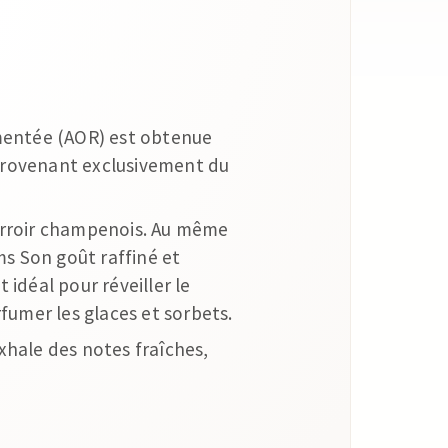
ementée (AOR) est obtenue
, provenant exclusivement du
erroir champenois. Au même
ms Son goût raffiné et
t idéal pour réveiller le
fumer les glaces et sorbets.
xhale des notes fraîches,