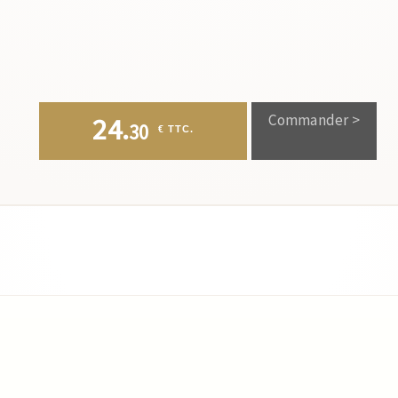
Commander >
24.
30
 € TTC.