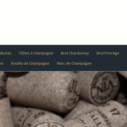
alisées
Flûtes à champagne
Brut Chardonnay
Brut Prestige
am
Ratafia de Champagne
Marc de Champagne