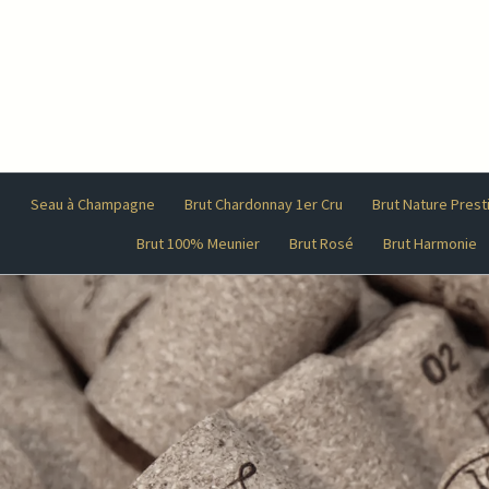
Seau à Champagne
Brut Chardonnay 1er Cru
Brut Nature Prest
Brut 100% Meunier
Brut Rosé
Brut Harmonie