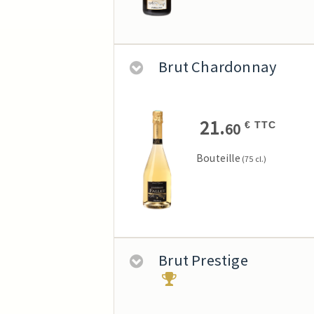
Brut Chardonnay
21.
60
€ TTC
Bouteille
(75 cl.)
Brut Prestige