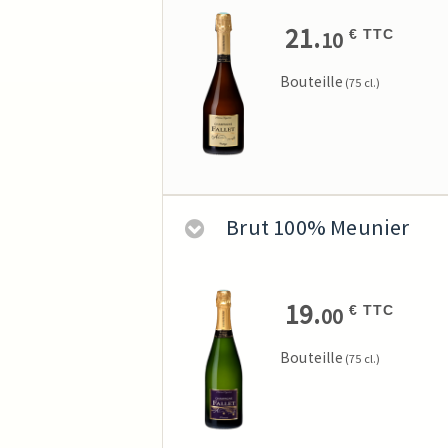
21.
10
€ TTC
Bouteille
(75 cl.)
Brut 100% Meunier
19.
00
€ TTC
Bouteille
(75 cl.)