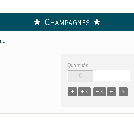
★ Champagnes ★
ru
Quantités
6
6