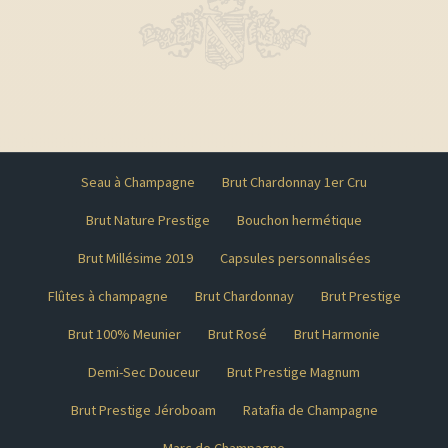
Seau à Champagne
Brut Chardonnay 1er Cru
Brut Nature Prestige
Bouchon hermétique
Brut Millésime 2019
Capsules personnalisées
Flûtes à champagne
Brut Chardonnay
Brut Prestige
Brut 100% Meunier
Brut Rosé
Brut Harmonie
Demi-Sec Douceur
Brut Prestige Magnum
Brut Prestige Jéroboam
Ratafia de Champagne
Marc de Champagne