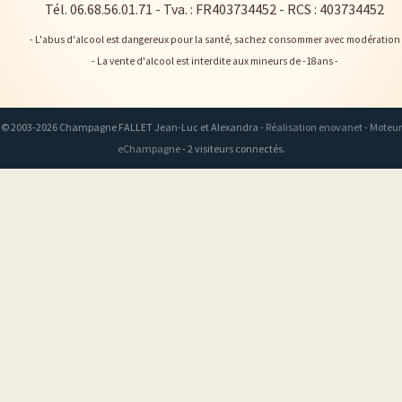
Tél. 06.68.56.01.71
- Tva. : FR403734452 - RCS : 403734452
- L'abus d'alcool est dangereux pour la santé, sachez consommer avec modération
- La vente d'alcool est interdite aux mineurs de -18ans -
© 2003-2026 Champagne FALLET Jean-Luc et Alexandra -
Réalisation enovanet
-
Moteur
eChampagne
- 2 visiteurs connectés.